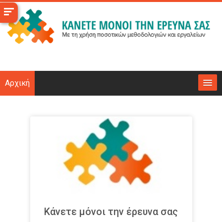
Μετάβαση
στο
κεντρικό
περιεχόμενο
Αρχική
Το μάθημα
Επιχειρησιακά
Υποδομές
Νέα
Επικοινωνία
Κάνετε μόνοι την έρευνα σας