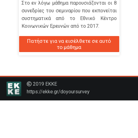
Στο εν λόγω μάθημα παρουσιάζονται οι 8
Αναζήτηση
συνεδρίες του σεμιναρίου που εκπονείται
μαθημάτων
Υπ
συστηματικά από το Εθνικό Κέντρο
Κοινωνικών Ερευνών από το 2017.
Πατήστε για να εισέλθετε σε αυτό
το μάθημα
2019 ΕΚΚΕ
https://ekke.gr/doyoursurvey