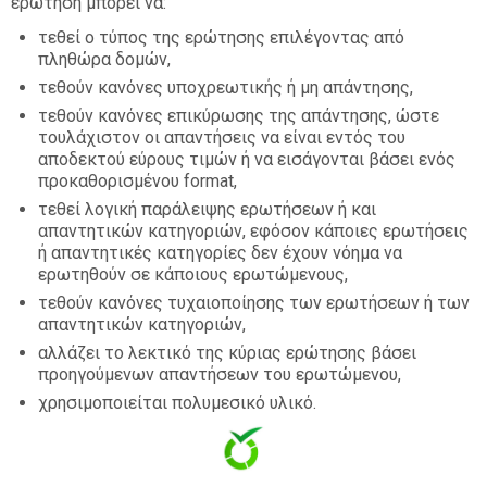
ερώτηση μπορεί να:
Αναζήτηση
τεθεί ο τύπος της ερώτησης επιλέγοντας από
μαθημάτων
Υπ
πληθώρα δομών,
τεθούν κανόνες υποχρεωτικής ή μη απάντησης,
τεθούν κανόνες επικύρωσης της απάντησης, ώστε
τουλάχιστον οι απαντήσεις να είναι εντός του
αποδεκτού εύρους τιμών ή να εισάγονται βάσει ενός
προκαθορισμένου format,
τεθεί λογική παράλειψης ερωτήσεων ή και
απαντητικών κατηγοριών, εφόσον κάποιες ερωτήσεις
ή απαντητικές κατηγορίες δεν έχουν νόημα να
ερωτηθούν σε κάποιους ερωτώμενους,
τεθούν κανόνες τυχαιοποίησης των ερωτήσεων ή των
απαντητικών κατηγοριών,
αλλάζει το λεκτικό της κύριας ερώτησης βάσει
προηγούμενων απαντήσεων του ερωτώμενου,
χρησιμοποιείται πολυμεσικό υλικό.