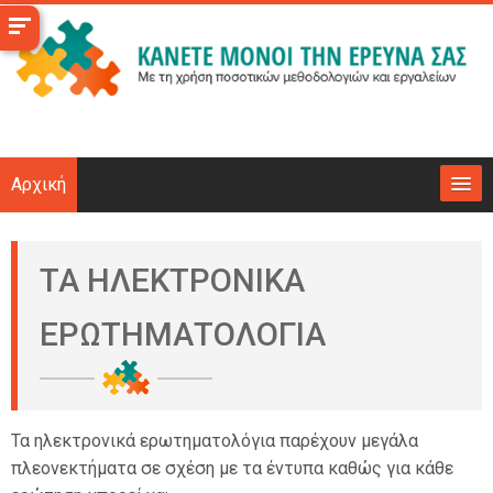
Μετάβαση
στο
κεντρικό
περιεχόμενο
Αρχική
Το μάθημα
ΤΑ ΗΛΕΚΤΡΟΝΙΚΑ
Επιχειρησιακά
ΕΡΩΤΗΜΑΤΟΛΟΓΙΑ
Υποδομές
Νέα
Τα ηλεκτρονικά ερωτηματολόγια παρέχουν μεγάλα
πλεονεκτήματα σε σχέση με τα έντυπα καθώς για κάθε
Επικοινωνία