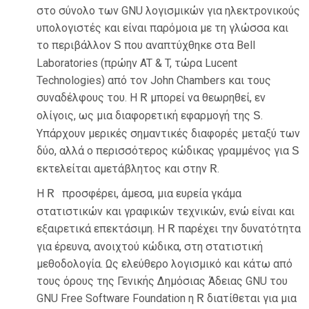
στο σύνολο των GNU λογισμικών για ηλεκτρονικούς
υπολογιστές και είναι παρόμοια με τη γλώσσα και
το περιβάλλον
S
που αναπτύχθηκε στα Bell
Laboratories (πρώην AT & T, τώρα Lucent
Technologies) από τον John Chambers και τους
συναδέλφους του. Η
R
μπορεί να θεωρηθεί, εν
ολίγοις, ως μια διαφορετική εφαρμογή της
S
.
Υπάρχουν μερικές σημαντικές διαφορές μεταξύ των
δύο, αλλά ο περισσότερος κώδικας γραμμένος για
S
εκτελείται αμετάβλητος και στην
R
.
Η
R
προσφέρει, άμεσα, μια ευρεία γκάμα
στατιστικών και γραφικών τεχνικών, ενώ είναι και
εξαιρετικά επεκτάσιμη. Η
R
παρέχει την δυνατότητα
για έρευνα, ανοιχτού κώδικα, στη στατιστική
μεθοδολογία. Ως ελεύθερο λογισμικό και κάτω από
τους όρους της Γενικής Δημόσιας Άδειας GNU του
GNU Free Software Foundation η
R
διατίθεται για μια