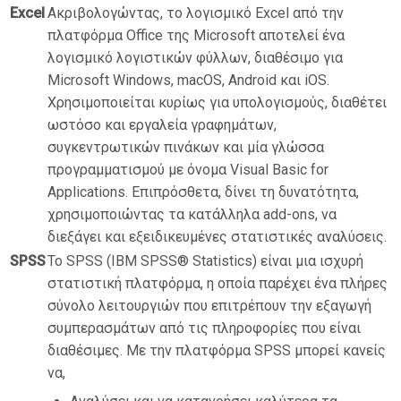
Excel
Ακριβολογώντας, το λογισμικό Excel από την
Αναζήτηση
μαθημάτων
Υπ
πλατφόρμα Office της Microsoft αποτελεί ένα
λογισμικό λογιστικών φύλλων, διαθέσιμο για
Microsoft Windows, macOS, Android και iOS.
Χρησιμοποιείται κυρίως για υπολογισμούς, διαθέτει
ωστόσο και εργαλεία γραφημάτων,
συγκεντρωτικών πινάκων και μία γλώσσα
προγραμματισμού με όνομα Visual Basic for
Applications. Επιπρόσθετα, δίνει τη δυνατότητα,
χρησιμοποιώντας τα κατάλληλα add-ons, να
διεξάγει και εξειδικευμένες στατιστικές αναλύσεις.
SPSS
Το SPSS (IBM SPSS® Statistics) είναι μια ισχυρή
στατιστική πλατφόρμα, η οποία παρέχει ένα πλήρες
σύνολο λειτουργιών που επιτρέπουν την εξαγωγή
συμπερασμάτων από τις πληροφορίες που είναι
διαθέσιμες. Με την πλατφόρμα SPSS μπορεί κανείς
να,