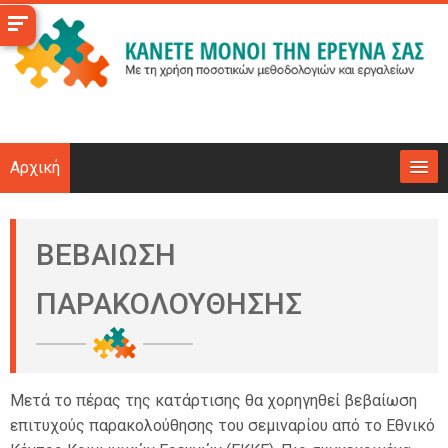
Μετάβαση
στο
κεντρικό
περιεχόμενο
Αρχική
Το μάθημα
ΒΕΒΑΙΩΣΗ
Επιχειρησιακά
ΠΑΡΑΚΟΛΟΥΘΗΣΗΣ
Υποδομές
Νέα
Μετά το πέρας της κατάρτισης θα χορηγηθεί βεβαίωση
επιτυχούς παρακολούθησης του σεμιναρίου από το Εθνικό
Επικοινωνία